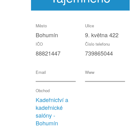
Zákazníka
Město
Ulice
Bohumín
9. května 422
Datum posledního testování:
2015-06-25
11:56:15
IČO
Číslo telefonu
88821447
739865044
Email
Www
Obchod
Kadeřnictví a
kadeřnické
salóny -
Bohumín