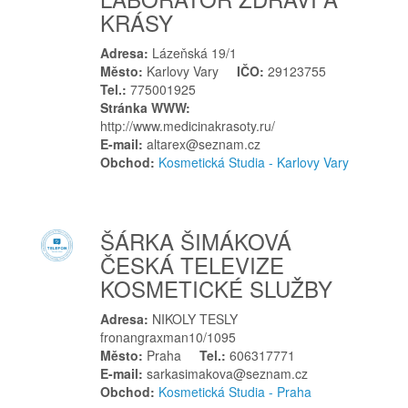
Ú
KRÁSY
Újezd u Brna
Adresa:
Lázeňská 19/1
U
Město:
Karlovy Vary
IČO:
29123755
Tel.:
775001925
Uničov
Stránka WWW:
Ú
http://www.medicinakrasoty.ru/
E-mail:
altarex@seznam.cz
Úpice
Obchod:
Kosmetická Studia - Karlovy Vary
Úsov
Ústí nad Labem
Ústí nad Orlicí
ŠÁRKA ŠIMÁKOVÁ
V
ČESKÁ TELEVIZE
KOSMETICKÉ SLUŽBY
Valašské Meziříčí
Valtice
Adresa:
NIKOLY TESLY
Velká Bíteš
fronangraxman10/1095
Město:
Praha
Tel.:
606317771
Velké Meziříčí
E-mail:
sarkasimakova@seznam.cz
Veselé
Obchod:
Kosmetická Studia - Praha