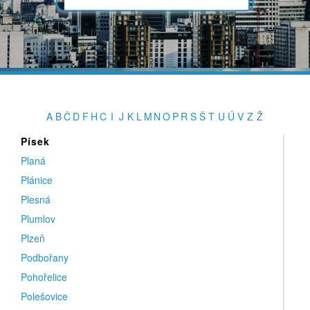
Ostrava
Ostrov
Otrokovice
P
Pardubice
Pelhřimov
A
B
Č
D
F
H
C
I
J
K
L
M
N
O
P
R
S
Š
T
U
Ú
V
Z
Ž
Petrovice
Písek
Planá
Plánice
Plesná
Plumlov
Plzeň
Podbořany
Pohořelice
Polešovice