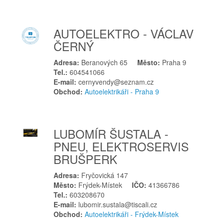
Veselí nad Moravou
Višňová
AUTOELEKTRO - VÁCLAV
Votice
ČERNÝ
Vratimov
Vsetín
Adresa:
Beranových 65
Město:
Praha 9
Tel.:
604541066
Z
E-mail:
cernyvendy@seznam.cz
Zdounky
Obchod:
Autoelektrikáři - Praha 9
Zlatá Olešnice
Zlín
Znojmo
LUBOMÍR ŠUSTALA -
Zruč nad Sázavou
PNEU, ELEKTROSERVIS
BRUŠPERK
Ž
Žatec
Adresa:
Fryčovická 147
Město:
Frýdek-Místek
IČO:
41366786
Žďár nad Sázavou
Tel.:
603208670
Žebrák
E-mail:
lubomir.sustala@tiscali.cz
Obchod:
Autoelektrikáři - Frýdek-Místek