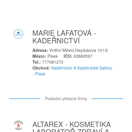
T
Tábor
Tachov
Teplice
MARIE LAFATOVÁ -
Těšany
KADEŘNICTVÍ
Tišnov
Adresa:
Vnitřní Město,Heydukova 101/2
Toužim
Město:
Písek
IČO:
63860597
Tovačov
Tel.:
777081272
Trutnov
Obchod:
Kadeřnictví A Kadeřnické Salóny
- Písek
Třebechovice pod Orebem
Třebíč
Třebovice
Poslední přidané firmy
Třinec
U
Uherské Hradiště
ALTAREX - KOSMETIKA
Uherský Brod
LABORATOŘ ZDRAVÍ A