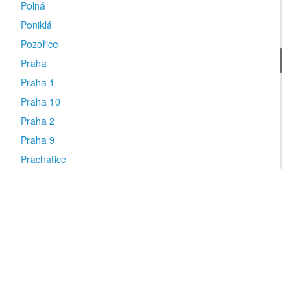
Polná
Poniklá
Pozořice
Praha
Praha 1
Praha 10
Praha 2
Praha 9
Prachatice
Prostějov
Prostřední Bečva
Přerov
R
Rakovník
Rokytnice v Orlických horách
Rožnov pod Radhoštěm