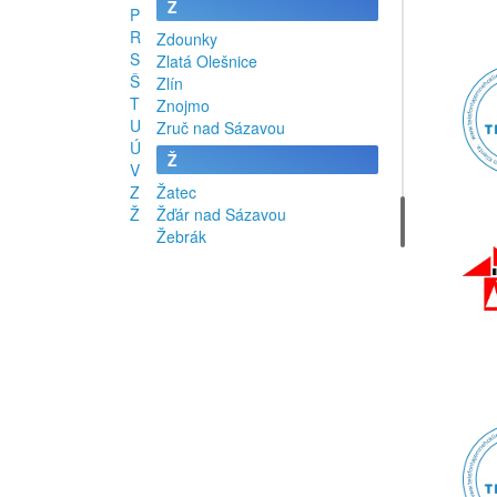
Z
P
R
Zdounky
S
Zlatá Olešnice
Š
Zlín
T
Znojmo
U
Zruč nad Sázavou
Ú
Ž
V
Z
Žatec
Ž
Žďár nad Sázavou
Žebrák