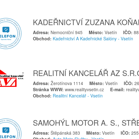
KADEŘNICTVÍ ZUZANA KOŇA
Adresa:
Nemocniční 945
Město:
Vsetín
IČO:
88
Obchod:
Kadeřnictví A Kadeřnické Salóny - Vsetín
REALITNÍ KANCELÁŘ AZ S.R.
Adresa:
Žerotínova 1114
Město:
Vsetín
IČO:
2
Stránka WWW:
www.realityvsetin.cz
E-mail:
realit
Obchod:
Realitní Kancelář - Vsetín
SAMOHÝL MOTOR A. S., STŘ
Adresa:
Štěpánská 383
Město:
Vsetín
IČO:
255