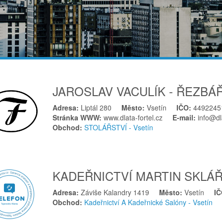
JAROSLAV VACULÍK - ŘEZBÁ
Adresa:
Liptál 280
Město:
Vsetín
IČO:
4492245
Stránka WWW:
www.dlata-fortel.cz
E-mail:
info@dl
Obchod:
STOLÁŘSTVÍ - Vsetín
KADEŘNICTVÍ MARTIN SKLÁ
Adresa:
Záviše Kalandry 1419
Město:
Vsetín
I
Obchod:
Kadeřnictví A Kadeřnické Salóny - Vsetín