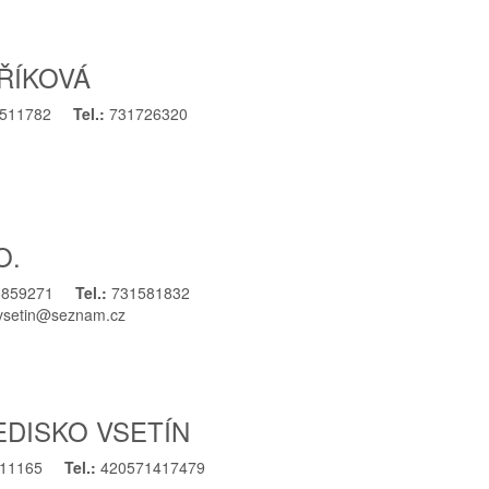
ŘÍKOVÁ
511782
Tel.:
731726320
O.
6859271
Tel.:
731581832
yvsetin@seznam.cz
EDISKO VSETÍN
11165
Tel.:
420571417479