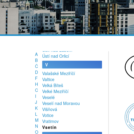
Újezd u Brna
U
Uničov
Ú
Úpice
Úsov
Ústí nad Labem
A
Ústí nad Orlicí
B
V
Č
D
Valašské Meziříčí
F
Valtice
H
Velká Bíteš
C
Velké Meziříčí
I
Veselé
J
Veselí nad Moravou
K
Višňová
L
Votice
M
Vratimov
N
Vsetín
O