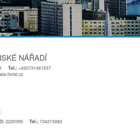
ŘSKÉ NÁŘADÍ
1
Tel.:
+420731461537
ata-fortel.cz
Ř
ČO:
2225395
Tel.:
734213082