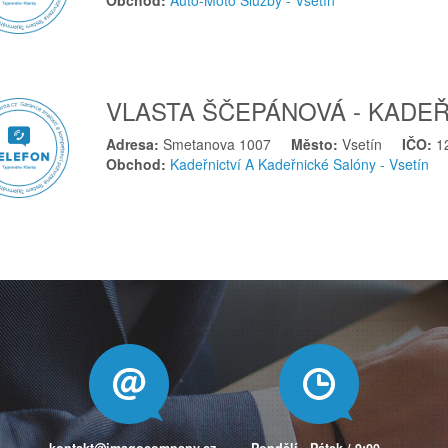
Obchod:
Auto-Moto Služby - Vsetín
VLASTA ŠČEPÁNOVÁ - KADEŘ
Adresa:
Smetanova 1007
Město:
Vsetín
IČO:
1
Obchod:
Kadeřnictví A Kadeřnické Salóny - Vsetín