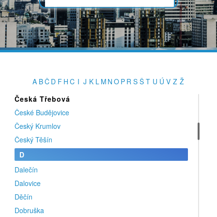
Bystré
Bystřice
Bystřice pod Hostýnem
Č
Červený Kostelec
Česká Lípa
A
B
Č
D
F
H
C
I
J
K
L
M
N
O
P
R
S
Š
T
U
Ú
V
Z
Ž
Česká Skalice
Česká Třebová
České Budějovice
Český Krumlov
Český Těšín
D
Dalečín
Dalovice
Děčín
Dobruška