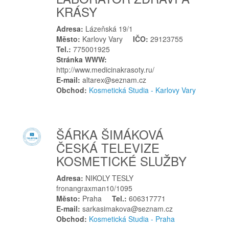
KRÁSY
L
Lanškroun
Adresa:
Lázeňská 19/1
Město:
Karlovy Vary
IČO:
29123755
Ledenice
Tel.:
775001925
Lednice
Stránka WWW:
http://www.medicinakrasoty.ru/
Letohrad
E-mail:
altarex@seznam.cz
Letovice
Obchod:
Kosmetická Studia - Karlovy Vary
Lhenice
Liberec
Libušín
ŠÁRKA ŠIMÁKOVÁ
Litoměřice
ČESKÁ TELEVIZE
KOSMETICKÉ SLUŽBY
Litvínov
Ločenice
Adresa:
NIKOLY TESLY
Loket
fronangraxman10/1095
Město:
Praha
Tel.:
606317771
Louny
E-mail:
sarkasimakova@seznam.cz
Luže
Obchod:
Kosmetická Studia - Praha