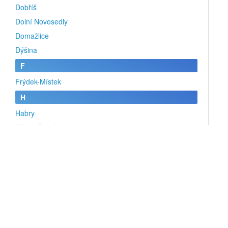
Dobříš
Dolní Novosedly
Domažlice
Dýšina
F
Frýdek-Místek
H
Habry
Háj ve Slezsku
Halže
Hanušovice
Havířov
Heřmanův Městec
Hodonín
Holešov
Holoubkov