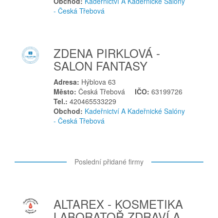
Obchod:
Kadeřnictví A Kadeřnické Salóny
Klatovy
- Česká Třebová
Kobeřice
Kolín
ZDENA PIRKLOVÁ -
Kopřivnice
SALON FANTASY
Koryčany
Kostelec nad Orlicí
Adresa:
Hýblova 63
Město:
Česká Třebová
IČO:
63199726
Košetice
Tel.:
420465533229
Králíky
Obchod:
Kadeřnictví A Kadeřnické Salóny
Kralupy nad Vltavou
- Česká Třebová
Kravaře
Krmelín
Krnov
Poslední přidané firmy
Kroměříž
Krupka
ALTAREX - KOSMETIKA
Křtiny
LABORATOŘ ZDRAVÍ A
Kyjov