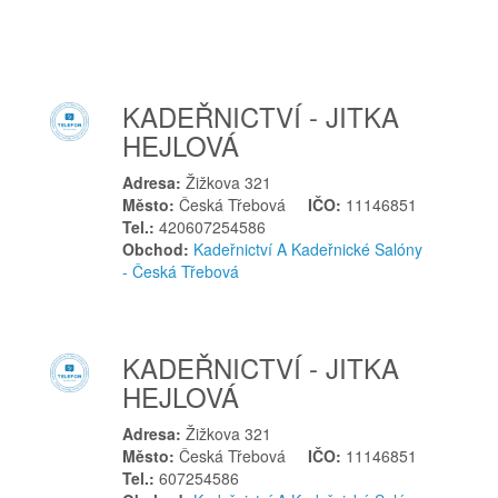
Ivančice
J
Jablonec nad Nisou
KADEŘNICTVÍ - JITKA
Jevíčko
HEJLOVÁ
Jičín
Jihlava
Adresa:
Žižkova 321
Jilemnice
Město:
Česká Třebová
IČO:
11146851
Tel.:
420607254586
Jílové
Obchod:
Kadeřnictví A Kadeřnické Salóny
Jílové u Prahy
- Česká Třebová
Jindřichův Hradec
K
KADEŘNICTVÍ - JITKA
Kamenice nad Lipou
HEJLOVÁ
Kaplice
Karlovy Vary
Adresa:
Žižkova 321
Město:
Česká Třebová
IČO:
11146851
Karviná
Tel.:
607254586
Kladno