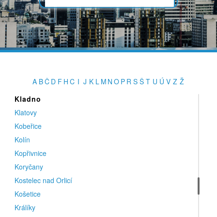
Jílové u Prahy
Jindřichův Hradec
K
Kamenice nad Lipou
Kaplice
Karlovy Vary
A
B
Č
D
F
H
C
I
J
K
L
M
N
O
P
R
S
Š
T
U
Ú
V
Z
Ž
Karviná
Kladno
Klatovy
Kobeřice
Kolín
Kopřivnice
Koryčany
Kostelec nad Orlicí
Košetice
Králíky