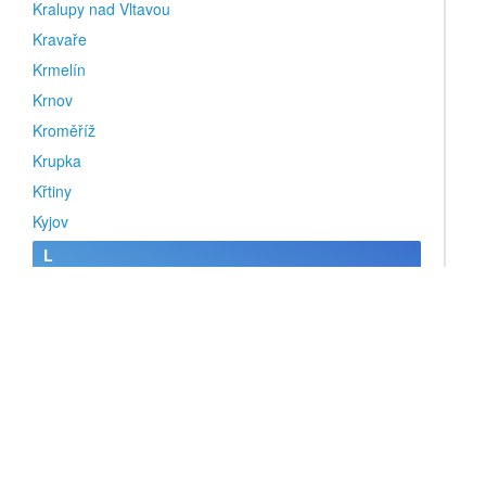
Kralupy nad Vltavou
Kravaře
Krmelín
Krnov
Kroměříž
Krupka
Křtiny
Kyjov
L
Lanškroun
Ledenice
Lednice
Letohrad
Letovice
Lhenice
Liberec