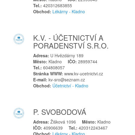
Tel.:
420312683855
Moravské Budějovice
Obchod:
Lékárny - Kladno
Moravský Beroun
Moravský Krumlov
Most
K.V. - ÚČETNICTVÍ A
Mrákotín
PORADENSTVÍ S.R.O.
N
Adresa:
U Hvězdárny 189
Náchod
Město:
Kladno
IČO:
28959744
Napajedla
Tel.:
604808057
Stránka WWW:
www.kv-ucetnictvi.cz
Nejdek
E-mail:
kv-sro@seznam.cz
Němčice nad Hanou
Obchod:
Účetnictví - Kladno
Nepomuk
Neratovice
Nová Role
P. SVOBODOVÁ
Nové Strašecí
Adresa:
Žišková 1096
Město:
Kladno
Nový Hrozenkov
IČO:
40906639
Tel.:
420312243467
Obchod:
Lékárny - Kladno
Nový Jičín