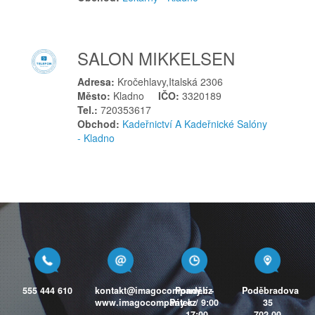
Nový Knín
Nupaky
SALON MIKKELSEN
Nymburk
Nýrsko
Adresa:
Kročehlavy,Italská 2306
Město:
Kladno
IČO:
3320189
O
Tel.:
720353617
Okříšky
Obchod:
Kadeřnictví A Kadeřnické Salóny
- Kladno
Olbramovice
Olomouc
Olšany u Prostějova
Opava
Opočno
Ostrava
Ostrov
Otrokovice
555 444 610
kontakt@imagocompany.cz
Pondělí -
Poděbradova
P
www.imagocompany.cz
Pátek / 9:00
35
- 17:00
702 00