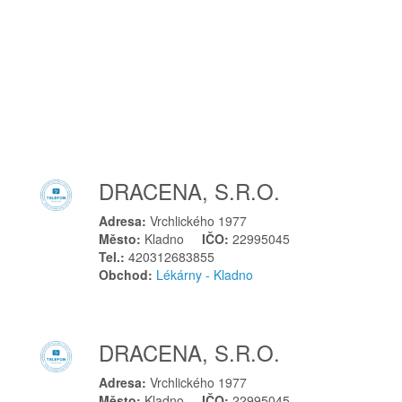
Libušín
Litoměřice
Litvínov
Ločenice
Loket
Louny
Luže
DRACENA, S.R.O.
Lužice
M
Adresa:
Vrchlického 1977
Město:
Kladno
IČO:
22995045
Medlovice
Tel.:
420312683855
Mělník
Obchod:
Lékárny - Kladno
Mirotice
Mladá Boleslav
Modřice
DRACENA, S.R.O.
Mohelnice
Adresa:
Vrchlického 1977
Moravská Třebová
Město:
Kladno
IČO:
22995045