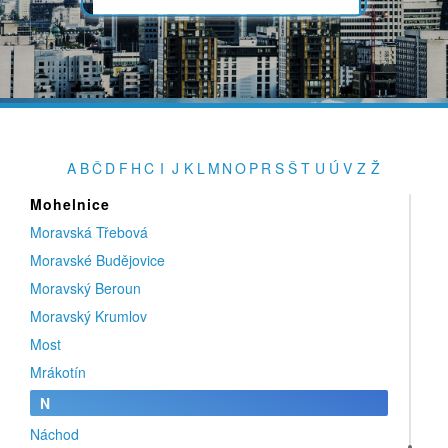
Lužice
M
Medlovice
Mělník
Mirotice
Mladá Boleslav
A
B
Č
D
F
H
C
I
J
K
L
M
N
O
P
R
S
Š
T
U
Ú
V
Z
Ž
Modřice
Mohelnice
Moravská Třebová
Moravské Budějovice
Moravský Beroun
Moravský Krumlov
Most
Mrákotín
N
Náchod