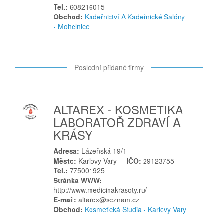
Tel.:
608216015
R
Obchod:
Kadeřnictví A Kadeřnické Salóny
- Mohelnice
Rakovník
Rokytnice v Orlických horách
Rožnov pod Radhoštěm
Poslední přidané firmy
Rýmařov
S
Sedlčany
ALTAREX - KOSMETIKA
Sedlec-Prčice
LABORATOŘ ZDRAVÍ A
Skalice u České Lípy
KRÁSY
Slušovice
Adresa:
Lázeňská 19/1
Sněžné
Město:
Karlovy Vary
IČO:
29123755
Soběslav
Tel.:
775001925
Stránka WWW:
Solnice
http://www.medicinakrasoty.ru/
Staré Město
E-mail:
altarex@seznam.cz
Strážek
Obchod:
Kosmetická Studia - Karlovy Vary