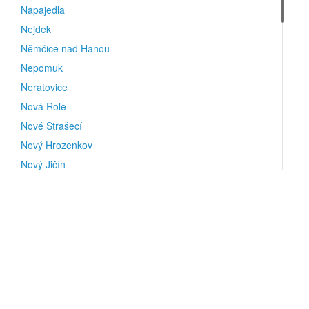
Napajedla
Nejdek
Němčice nad Hanou
Nepomuk
Neratovice
Nová Role
Nové Strašecí
Nový Hrozenkov
Nový Jičín
Nový Knín
Nupaky
Nymburk
Nýrsko
O
Okříšky
Olbramovice