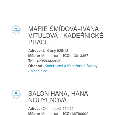
Plzeň
Podbořany
Pohořelice
MARIE ŠMÍDOVÁ+IVANA
Polešovice
VITULOVÁ - KADEŘNICKÉ
Polná
PRÁCE
Poniklá
Pozořice
Adresa:
U Brány 925/18
Město:
Mohelnice
IČO:
13613367
Praha
Tel.:
420583433639
Praha 1
Obchod:
Kadeřnictví A Kadeřnické Salóny
- Mohelnice
Praha 10
Praha 2
Praha 9
SALON HANA, HANA
Prachatice
NGUYENOVÁ
Prostějov
Prostřední Bečva
Adresa:
Olomoucká 994/12
Město:
Mohelnice
IČO:
68790902
Přerov