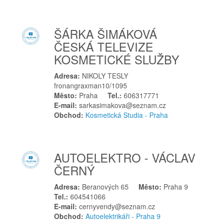
Svatobořice-Mistřín
Š
ŠÁRKA ŠIMÁKOVÁ
Šluknov
ČESKÁ TELEVIZE
Štětí
KOSMETICKÉ SLUŽBY
T
Adresa:
NIKOLY TESLY
Tábor
fronangraxman10/1095
Tachov
Město:
Praha
Tel.:
606317771
E-mail:
sarkasimakova@seznam.cz
Teplice
Obchod:
Kosmetická Studia - Praha
Těšany
Tišnov
Toužim
AUTOELEKTRO - VÁCLAV
Tovačov
ČERNÝ
Trutnov
Adresa:
Beranových 65
Město:
Praha 9
Třebechovice pod Orebem
Tel.:
604541066
Třebíč
E-mail:
cernyvendy@seznam.cz
Obchod:
Autoelektrikáři - Praha 9
Třebovice