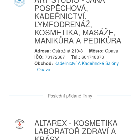
Tovačov
POSPĚCHOVÁ,
Trutnov
KADEŘNICTVÍ,
Třebechovice pod Orebem
LYMFODRENÁŽ,
Třebíč
KOSMETIKA, MASÁŽE,
MANIKŮRA A PEDIKŮRA
Třebovice
Třinec
Adresa:
Ostrožná 210/8
Město:
Opava
U
IČO:
73172367
Tel.:
604748873
Obchod:
Kadeřnictví A Kadeřnické Salóny
Uherské Hradiště
- Opava
Uherský Brod
Ú
Újezd u Brna
Poslední přidané firmy
U
Uničov
ALTAREX - KOSMETIKA
Ú
LABORATOŘ ZDRAVÍ A
Úpice
KRÁSY