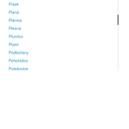
Písek
Planá
Plánice
Plesná
Plumlov
Plzeň
Podbořany
Pohořelice
Polešovice
Polná
Poniklá
Pozořice
Praha
Praha 1
Praha 10
Praha 2