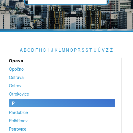
Nymburk
Nýrsko
O
Okříšky
Olbramovice
Olomouc
A
B
Č
D
F
H
C
I
J
K
L
M
N
O
P
R
S
Š
T
U
Ú
V
Z
Ž
Olšany u Prostějova
Opava
Opočno
Ostrava
Ostrov
Otrokovice
P
Pardubice
Pelhřimov
Petrovice