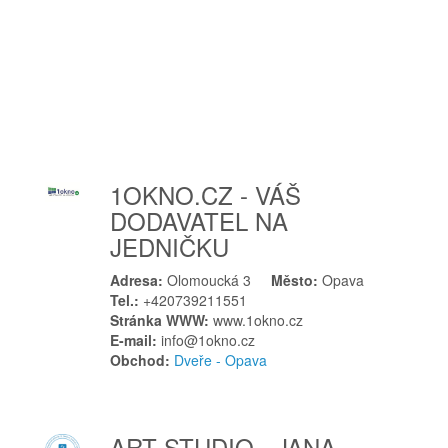
Soběslav
Solnice
Staré Město
Strážek
Svatobořice-Mistřín
Š
1OKNO.CZ - VÁŠ
Šluknov
DODAVATEL NA
Štětí
JEDNIČKU
T
Adresa:
Olomoucká 3
Město:
Opava
Tábor
Tel.:
+420739211551
Tachov
Stránka WWW:
www.1okno.cz
E-mail:
info@1okno.cz
Teplice
Obchod:
Dveře - Opava
Těšany
Tišnov
Toužim
ART STUDIO - JANA