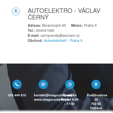
Zlatá Olešnice
AUTOELEKTRO - VÁCLAV
Zlín
ČERNÝ
Znojmo
Adresa:
Beranových 65
Město:
Praha 9
Zruč nad Sázavou
Tel.:
604541066
Ž
E-mail:
cernyvendy@seznam.cz
Obchod:
Autoelektrikáři - Praha 9
Žatec
Žďár nad Sázavou
Žebrák
555 444 610
kontakt@imagocompany.cz
Pondělí -
Poděbradova
www.imagocompany.cz
Pátek / 9:00
35
- 17:00
702 00
Ostrava