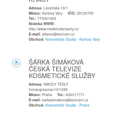
Úsov
Adresa:
Lázeňská 19/1
Ústí nad Labem
Město:
Karlovy Vary
IČO:
29123755
Ústí nad Orlicí
Tel.:
775001925
Stránka WWW:
V
http://www.medicinakrasoty.ru/
Valašské Meziříčí
E-mail:
altarex@seznam.cz
Obchod:
Kosmetická Studia - Karlovy Vary
Valtice
Velká Bíteš
Velké Meziříčí
ŠÁRKA ŠIMÁKOVÁ
Veselé
ČESKÁ TELEVIZE
Veselí nad Moravou
KOSMETICKÉ SLUŽBY
Višňová
Votice
Adresa:
NIKOLY TESLY
fronangraxman10/1095
Vratimov
Město:
Praha
Tel.:
606317771
Vsetín
E-mail:
sarkasimakova@seznam.cz
Obchod:
Kosmetická Studia - Praha
Z
Zdounky