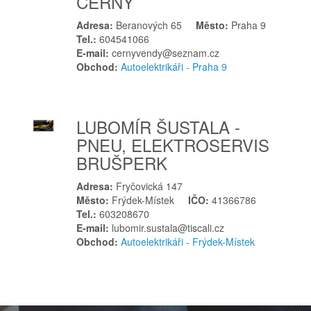
ČERNÝ
Kolín
Kopřivnice
Adresa:
Beranových 65
Město:
Praha 9
Koryčany
Tel.:
604541066
E-mail:
cernyvendy@seznam.cz
Kostelec nad Orlicí
Obchod:
Autoelektrikáři - Praha 9
Košetice
Králíky
Kralupy nad Vltavou
LUBOMÍR ŠUSTALA -
Kravaře
PNEU, ELEKTROSERVIS
Krmelín
BRUŠPERK
Krnov
Adresa:
Fryčovická 147
Kroměříž
Město:
Frýdek-Místek
IČO:
41366786
Krupka
Tel.:
603208670
E-mail:
lubomir.sustala@tiscali.cz
Křtiny
Obchod:
Autoelektrikáři - Frýdek-Místek
Kyjov
L
Lanškroun