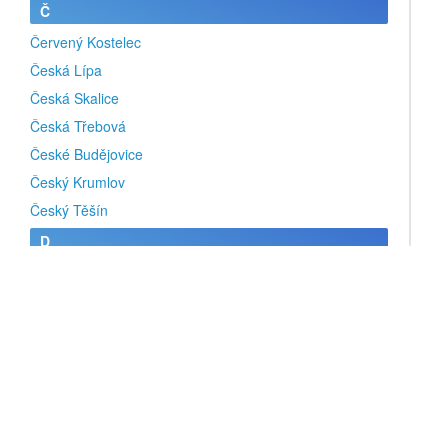
Č
Červený Kostelec
Česká Lípa
Česká Skalice
Česká Třebová
České Budějovice
Český Krumlov
Český Těšín
D
Dalečín
Dalovice
Děčín
Dobruška
Dobříš
Dolní Novosedly
Domažlice