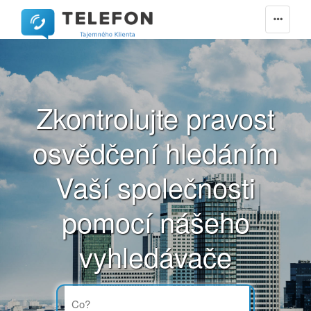
Zkontrolujte pravost
osvědčení hledáním
A
Aš
Vaší společnosti
B
Bakov nad Jizerou
pomocí nášeho
Bavorov
vyhledávače
Beroun
Bílovec
Blansko
Blatná