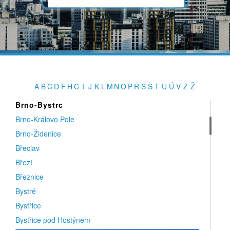
Blovice
Bohumín
Borohrádek
Boskovice
Brandýs nad Labem-Stará Boleslav
Brněnec
A
B
Č
D
F
H
C
I
J
K
L
M
N
O
P
R
S
Š
T
U
Ú
V
Z
Ž
Brno
Brno-Bystrc
Brno-Královo Pole
Brno-Židenice
Břeclav
Březí
Březnice
Bystré
Bystřice
Bystřice pod Hostýnem