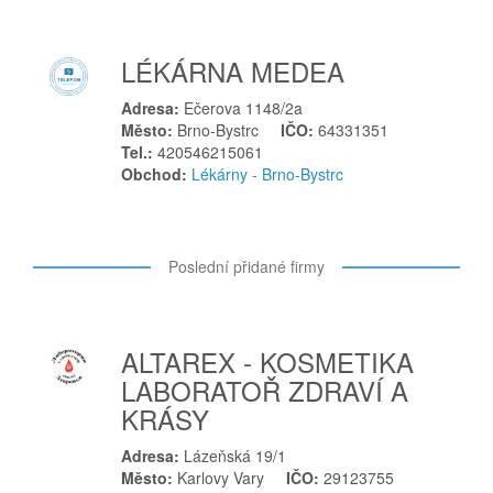
Hostomice
Hostouň
LÉKÁRNA MEDEA
Hradec Králové
Hranice
Adresa:
Ečerova 1148/2a
Hronov
Město:
Brno-Bystrc
IČO:
64331351
Tel.:
420546215061
Hrušovany nad Jevišovkou
Obchod:
Lékárny - Brno-Bystrc
Humpolec
Hustopeče
C
Poslední přidané firmy
Chodov
Chomutov
Chvalovice
ALTAREX - KOSMETIKA
LABORATOŘ ZDRAVÍ A
I
KRÁSY
Ivančice
J
Adresa:
Lázeňská 19/1
Město:
Karlovy Vary
IČO:
29123755
Jablonec nad Nisou