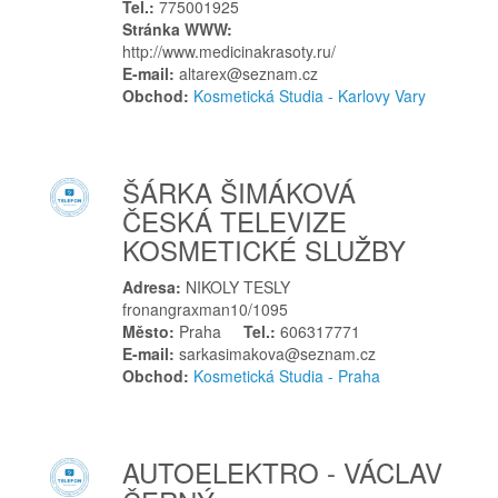
Tel.:
775001925
Jevíčko
Stránka WWW:
http://www.medicinakrasoty.ru/
Jičín
E-mail:
altarex@seznam.cz
Jihlava
Obchod:
Kosmetická Studia - Karlovy Vary
Jilemnice
Jílové
Jílové u Prahy
ŠÁRKA ŠIMÁKOVÁ
Jindřichův Hradec
ČESKÁ TELEVIZE
KOSMETICKÉ SLUŽBY
K
Kamenice nad Lipou
Adresa:
NIKOLY TESLY
fronangraxman10/1095
Kaplice
Město:
Praha
Tel.:
606317771
Karlovy Vary
E-mail:
sarkasimakova@seznam.cz
Karviná
Obchod:
Kosmetická Studia - Praha
Kladno
Klatovy
AUTOELEKTRO - VÁCLAV
Kobeřice