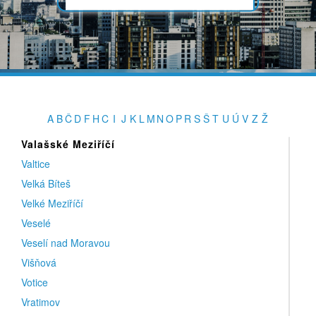
Ú
Úpice
Úsov
Ústí nad Labem
Ústí nad Orlicí
A
B
Č
D
F
H
C
I
J
K
L
M
N
O
P
R
S
Š
T
U
Ú
V
Z
Ž
V
Valašské Meziříčí
Valtice
Velká Bíteš
Velké Meziříčí
Veselé
Veselí nad Moravou
Višňová
Votice
Vratimov