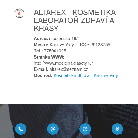
ALTAREX - KOSMETIKA
LABORATOŘ ZDRAVÍ A
KRÁSY
Adresa:
Lázeňská 19/1
Město:
Karlovy Vary
IČO:
29123755
Tel.:
775001925
Stránka WWW:
http://www.medicinakrasoty.ru/
E-mail:
altarex@seznam.cz
Obchod:
Kosmetická Studia - Karlovy Vary