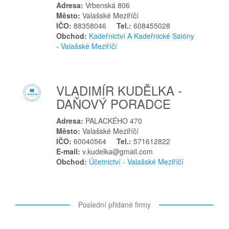
Adresa:
Vrbenská 806
Město:
Valašské Meziříčí
IČO:
88358046
Tel.:
608455028
Obchod:
Kadeřnictví A Kadeřnické Salóny
- Valašské Meziříčí
VLADIMÍR KUDĚLKA -
DAŇOVÝ PORADCE
Adresa:
PALACKÉHO 470
Město:
Valašské Meziříčí
IČO:
60040564
Tel.:
571612822
E-mail:
v.kudelka@gmail.com
Obchod:
Účetnictví - Valašské Meziříčí
Poslední přidané firmy