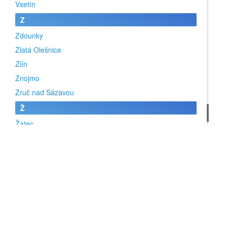
Vsetín
Z
Zdounky
Zlatá Olešnice
Zlín
Znojmo
Zruč nad Sázavou
Ž
Žatec
Žďár nad Sázavou
Žebrák