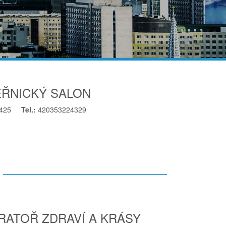
EŘNICKÝ SALON
425
Tel.:
420353224329
RATOŘ ZDRAVÍ A KRÁSY