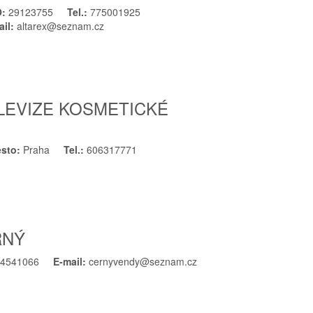
O:
29123755
Tel.:
775001925
ail:
altarex@seznam.cz
LEVIZE KOSMETICKÉ
sto:
Praha
Tel.:
606317771
RNÝ
04541066
E-mail:
cernyvendy@seznam.cz