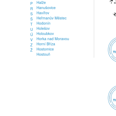
Halže
P
Hanušovice
R
Havířov
S
Heřmanův Městec
Š
Hodonín
T
Holešov
U
Holoubkov
Ú
Horka nad Moravou
V
Horní Bříza
Z
Hostomice
Ž
Hostouň
Hradec Králové
Hranice
Hronov
Hrušovany nad Jevišovkou
Humpolec
Hustopeče
C
Chodov
Chomutov
Chvalovice