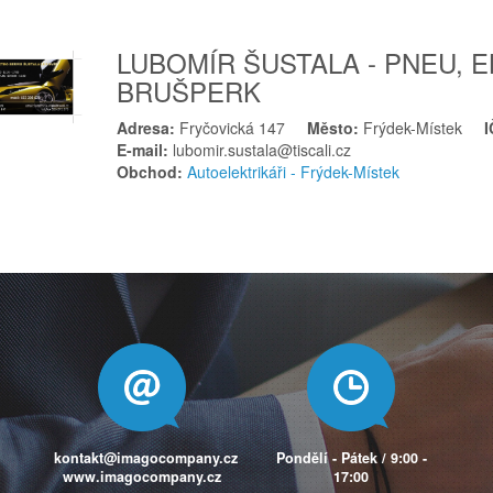
LUBOMÍR ŠUSTALA - PNEU, 
BRUŠPERK
Adresa:
Fryčovická 147
Město:
Frýdek-Místek
E-mail:
lubomir.sustala@tiscali.cz
Obchod:
Autoelektrikáři - Frýdek-Místek
kontakt@imagocompany.cz
Pondělí - Pátek / 9:00 -
www.imagocompany.cz
17:00