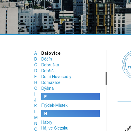
Česká Lípa
Česká Skalice
Česká Třebová
České Budějovice
Český Krumlov
Český Těšín
D
Dalečín
A
Dalovice
B
Děčín
Č
Dobruška
D
Dobříš
F
Dolní Novosedly
H
Domažlice
C
Dýšina
I
F
J
Frýdek-Místek
K
L
H
M
Habry
N
Háj ve Slezsku
O