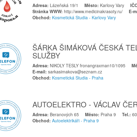
Adresa:
Lázeňská 19/1
Město:
Karlovy Vary
IČ
Stránka WWW:
http://www.medicinakrasoty.ru/
E-m
Obchod:
Kosmetická Studia - Karlovy Vary
ŠÁRKA ŠIMÁKOVÁ ČESKÁ TE
SLUŽBY
Adresa:
NIKOLY TESLY fronangraxman10/1095
Mě
E-mail:
sarkasimakova@seznam.cz
Obchod:
Kosmetická Studia - Praha
AUTOELEKTRO - VÁCLAV ČE
Adresa:
Beranových 65
Město:
Praha 9
Tel.:
6
Obchod:
Autoelektrikáři - Praha 9