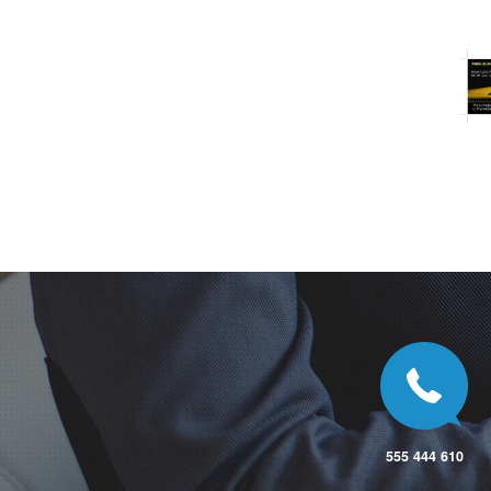
I
Ivančice
J
Jablonec nad Nisou
Jevíčko
Jičín
Jihlava
Jilemnice
Jílové
Jílové u Prahy
Jindřichův Hradec
K
Kamenice nad Lipou
Kaplice
Karlovy Vary
Karviná
Kladno
Klatovy
Kobeřice
555 444 610
Kolín