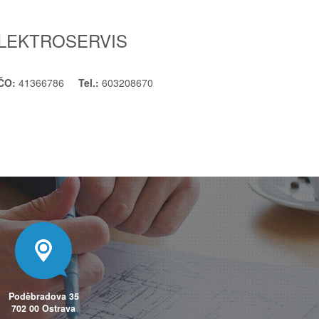
ELEKTROSERVIS
IČO:
41366786
Tel.:
603208670
Poděbradova 35
702 00 Ostrava