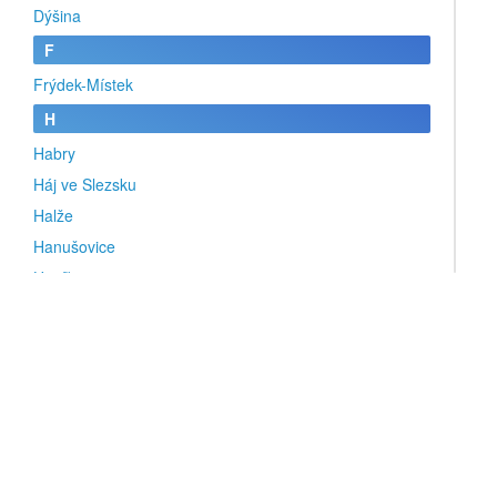
Dýšina
F
Frýdek-Místek
H
Habry
Háj ve Slezsku
Halže
Hanušovice
Havířov
Heřmanův Městec
Hodonín
Holešov
Holoubkov
Horka nad Moravou
Horní Bříza
Hostomice