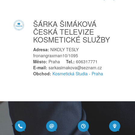
Ledenice
Lednice
Letohrad
ŠÁRKA ŠIMÁKOVÁ
Letovice
ČESKÁ TELEVIZE
Lhenice
KOSMETICKÉ SLUŽBY
Liberec
Adresa:
NIKOLY TESLY
Libušín
fronangraxman10/1095
Litoměřice
Město:
Praha
Tel.:
606317771
Litvínov
E-mail:
sarkasimakova@seznam.cz
Obchod:
Kosmetická Studia - Praha
Ločenice
Loket
Louny
Luže
Lužice
M
Medlovice