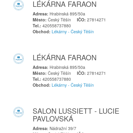
LÉKÁRNA FARAON
Jevíčko
Jičín
Adresa:
Hrabinská 895/50a
Město:
Český Těšín
IČO:
27814271
Jihlava
Tel.:
420558737880
Jilemnice
Obchod:
Lékárny - Český Těšín
Jílové
Jílové u Prahy
Jindřichův Hradec
LÉKÁRNA FARAON
K
Adresa:
Hrabinská 895/50a
Kamenice nad Lipou
Město:
Český Těšín
IČO:
27814271
Tel.:
420558737880
Kaplice
Obchod:
Lékárny - Český Těšín
Karlovy Vary
Karviná
Kladno
SALON LUSSIETT - LUCIE
Klatovy
PAVLOVSKÁ
Kobeřice
Adresa:
Nádražní 39/7
Kolín