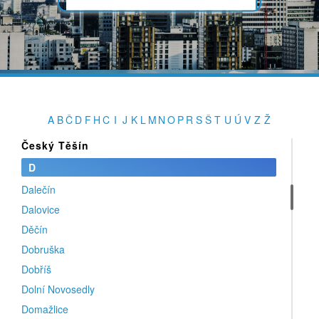
Č
Červený Kostelec
Česká Lípa
Česká Skalice
Česká Třebová
České Budějovice
A
B
Č
D
F
H
C
I
J
K
L
M
N
O
P
R
S
Š
T
U
Ú
V
Z
Ž
Český Krumlov
Český Těšín
D
Dalečín
Dalovice
Děčín
Dobruška
Dobříš
Dolní Novosedly
Domažlice