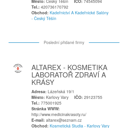
Město:
Český Těšín
IČO:
74545094
Kopřivnice
Tel.:
420736170792
Obchod:
Kadeřnictví A Kadeřnické Salóny
Koryčany
- Český Těšín
Kostelec nad Orlicí
Košetice
Králíky
Poslední přidané firmy
Kralupy nad Vltavou
Kravaře
Krmelín
ALTAREX - KOSMETIKA
Krnov
LABORATOŘ ZDRAVÍ A
Kroměříž
KRÁSY
Krupka
Adresa:
Lázeňská 19/1
Křtiny
Město:
Karlovy Vary
IČO:
29123755
Kyjov
Tel.:
775001925
Stránka WWW:
L
http://www.medicinakrasoty.ru/
Lanškroun
E-mail:
altarex@seznam.cz
Obchod:
Kosmetická Studia - Karlovy Vary